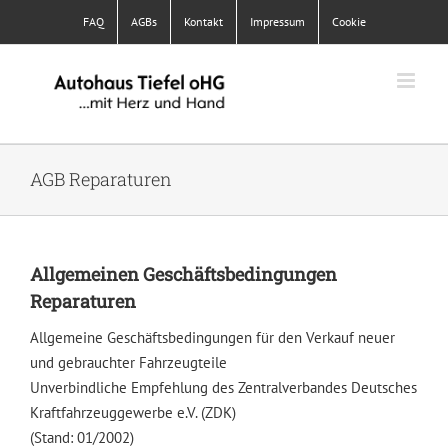
Skip
FAQ
AGBs
Kontakt
Impressum
Cookie
to
content
AGB Reparaturen
Allgemeinen Geschäftsbedingungen
Reparaturen
Allgemeine Geschäftsbedingungen für den Verkauf neuer
und gebrauchter Fahrzeugteile
Unverbindliche Empfehlung des Zentralverbandes Deutsches
Kraftfahrzeuggewerbe e.V. (ZDK)
(Stand: 01/2002)