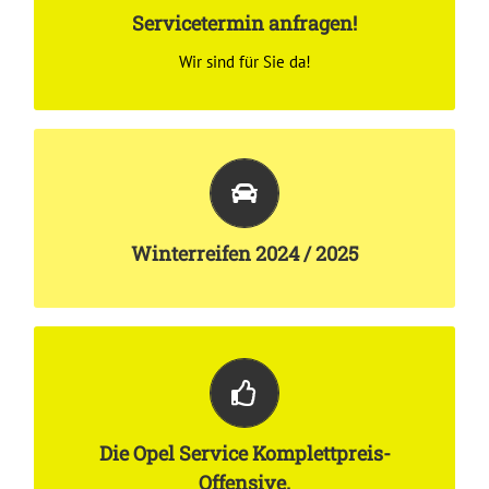
Servicetermin anfragen!
SERVICEANFRAGE
Wir sind für Sie da!
Der eigenen Sicherheit wegen.
ZEIT ZUM WECHSELN!
Winterreifen 2024 / 2025
Inklusive Montage
Mit unserer „Opel Service Komplettpreis-Offensive“
macht Opel fahren auch weiterhin Spaß!
Die Opel Service Komplettpreis-
Offensive.