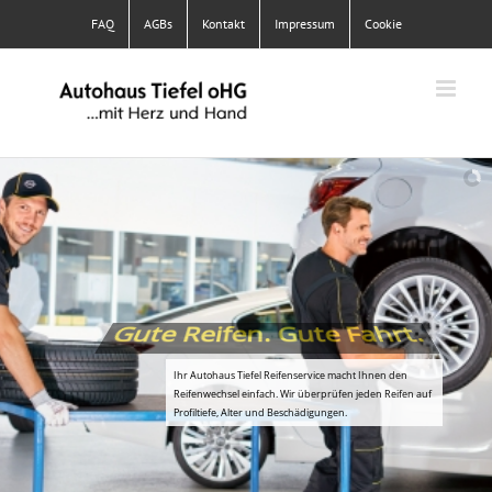
Skip
FAQ
AGBs
Kontakt
Impressum
Cookie
to
content
Gute Reifen. Gute Fahrt.
Ihr Autohaus Tiefel Reifenservice macht Ihnen den
Reifenwechsel einfach. Wir überprüfen jeden Reifen auf
Profiltiefe, Alter und Beschädigungen.